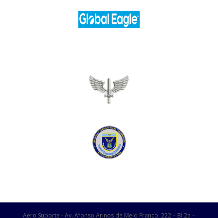
Aero Suporte - Av. Afonso Arinos de Melo Franco, 222 – Bl 2a –